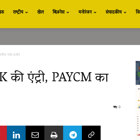
खंड
राष्ट्रीय
खेल
बिज़नेस
मनोरंजन
संपादकीय
वि
येगा नया वर्जन
DK की एंट्री, PAYCM का
0