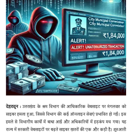
News
LIVE
देहरादून :
उत्तराखंड के श्रम विभाग की आधिकारिक वेबसाइट पर मंगलवार को
साइबर हमला हुआ, जिससे विभाग की कई ऑनलाइन सेवाएं प्रभावित हो गईं। इस
हमले से विभागीय कार्यों में बाधा आई और अधिकारियों में हड़कंप मच गया। यह
राज्य में सरकारी वेबसाइटों पर बढ़ते साइबर खतरों की एक और कड़ी है। शुरुआती