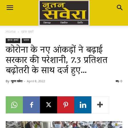
Nutan
Home
ख़ास ख़बरें
Savera
ख़ास ख़बरें
भारत
कोरोना के नए आंकड़ों ने बढ़ाई
सरकार की परेशानी, 7.3 प्रतिशत
नूतन
बढ़ोतरी के साथ दर्ज हुए…
सवेरा
By
नूतन सवेरा
-
April 8, 2022
0
|
Breaking