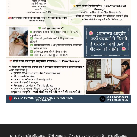
नूतनसवेरा.कॉम ऑनलाइन हिंदी समाचार और लेख प्रदान करता है। एक ऑनलाइन