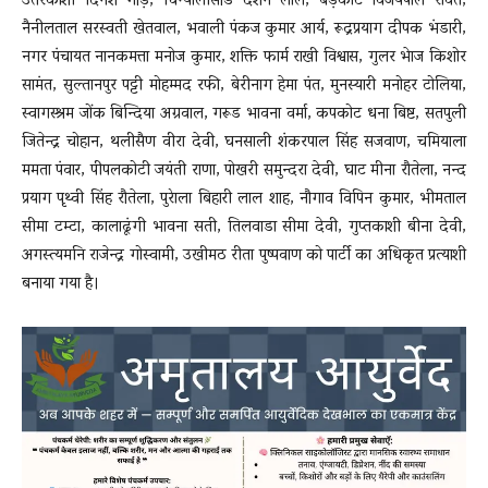
उत्तरकाशी दिनेश गौड़, चिन्यालीसौड दर्शन लाल, बड़कोट विजयपाल रावत,
नैनीलताल सरस्वती खेतवाल, भवाली पंकज कुमार आर्य, रूद्रप्रयाग दीपक भंडारी,
नगर पंचायत नानकमत्ता मनोज कुमार, शक्ति फार्म राखी विश्वास, गुलर भेाज किशोर
सामंत, सुल्तानपुर पट्टी मोहम्मद रफी, बेरीनाग हेमा पंत, मुनस्यारी मनोहर टोलिया,
स्वागस्श्रम जोंक बिन्दिया अग्रवाल, गरूड भावना वर्मा, कपकोट धना बिष्ट, सतपुली
जितेन्द्र चोहान, थलीसैण वीरा देवी, घनसाली शंकरपाल सिंह सजवाण, चमियाला
ममता पंवार, पीपलकोटी जयंती राणा, पोखरी समुन्दरा देवी, घाट मीना रौतेला, नन्द
प्रयाग पृथ्वी सिंह रौतेला, पुरेाला बिहारी लाल शाह, नौगाव विपिन कुमार, भीमताल
सीमा टम्टा, कालाढूंगी भावना सती, तिलवाडा सीमा देवी, गुप्तकाशी बीना देवी,
अगस्त्यमनि राजेन्द्र गोस्वामी, उखीमठ रीता पुष्पवाण को पार्टी का अधिकृत प्रत्याशी
बनाया गया है।