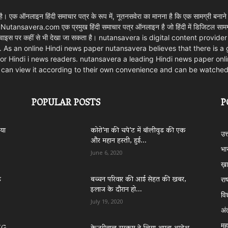
 एक ऑनलाइन हिंदी समाचार पत्र के रूप में, नूतनसवेरा का मानना है कि एक सामग्री बनाने
। Nutansavera.com एक प्रमुख हिंदी समाचार पत्र ऑनलाइन है जो हिंदी में डिजिटल सामग्र
ार्ट डिवाइस पर कहीं से भी देखा जा सकता है। nutansavera is digital content pr
. As an online Hindi news paper nutansavera believes that there is a
m for Hindi i news readers. nutansavera a leading Hindi news paper onlin
rs can view it according to their own convenience and can be watche
POPULAR POSTS
P
िया
कोरो’ना की चपे’ट में बॉलीवुड की एक
उत
और महान हस्ती, हुई...
भा
June 6, 2020
ख़ा
े
बच्चन परिवार की आई सेहत की खबर,
राष
इलाज के दौरान हो...
वि
July 19, 2020
अं
महा