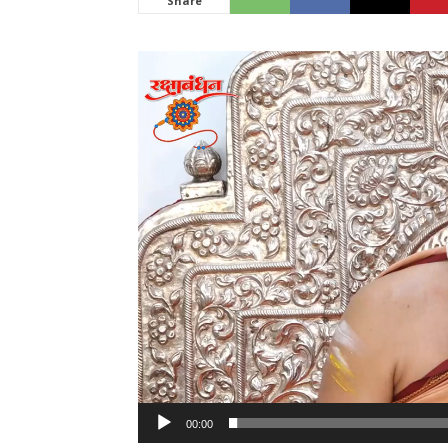
Share
Video
News
Player
LIVE
00:00