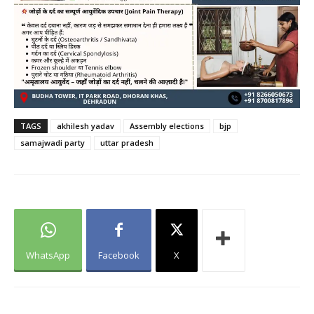
TAGS
akhilesh yadav
Assembly elections
bjp
samajwadi party
uttar pradesh
WhatsApp
Facebook
X