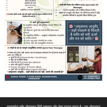
नूतनसवेरा.कॉम ऑनलाइन हिंदी समाचार और लेख प्रदान करता है। एक ऑनलाइन