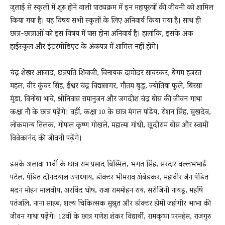
जुलाई से स्कूलों में शुरू होने वाली पाठ्यक्रम में इन महापुरुषों की जीवनी को शामि‍ल
कि‍या गया है। यह विषय सभी स्‍कूलों के ल‍िए अनिवार्य किया गया है। साथ ही
छात्र-छात्राओं को इस विषय में पास होना अनिवार्य है। हालांकि, इसके अंक
हाईस्कूल और इंटरमीडिएट के अंकपत्र में शामिल नहीं होंगे।
चंद्र शेखर आजाद, छत्रपति शिवाजी, विनायक दामोदर सावरकर, बेगम हजरत
महल, वीर कुंवर सिंह, ईश्वर चंद्र विद्यासागर, गौतम बुद्ध, ज्योतिबा फुले, बिरसा
मुंडा, विनोबा भावे, श्रीनिवास रामानुजन और जगदीश चंद्र बोस की जीवन गाथा
कक्षा नौ के छात्र पढ़ेंगे। वहीं, कक्षा 10 के छात्र मंगल पांडेय, रोशन सिंह, सुखदेव,
लोकमान्य तिलक, गोपाल कृष्ण गोखले, महात्मा गांधी, खुदीराम बोस और स्वामी
विवेकानंद की जीवनी पढ़ेंगे।
इसके अलावा 11वीं के छात्र राम प्रसाद बिस्मिल, भगत सिंह, सरदार वल्लभभाई
पटेल, पंडित दीनदयाल उपाध्याय, डॉक्टर भीमराव अंबेडकर, महावीर जैन पंडित
मदन मोहन मालवीय, अरविंद घोष, राजा राममोहन राय, सरोजिनी नायडू, महर्षि
पतंजलि, नाना साहब, शल्य चिकित्सक सुश्रुत और डॉक्टर होमी जहांगीर भाभा की
जीवन गाथा पढ़ेंगे। 12वीं के छात्र गणेश शंकर विद्यार्थी, रामकृष्ण परमहंस, राजगुरु