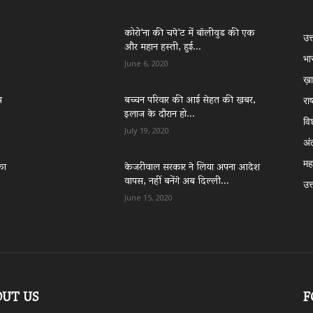
कोरो’ना की चपे’ट में बॉलीवुड की एक
उत
और महान हस्ती, हुई...
भा
June 6, 2020
ख़ा
प
बच्चन परिवार की आई सेहत की खबर,
राष
इलाज के दौरान हो...
वि
July 19, 2020
अं
महा
का
केजरीवाल सरकार ने लिया अपना आदेश
वापस, नहीं बनेंगे अब दिल्ली...
उत्
June 15, 2020
OUT US
F