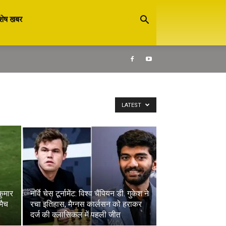
शेष खबर
LATEST
कुमार
नॉर्वे चेस टूर्नामेंट: विश्व चैंपियन डी. गुकेश ने
मैच
रचा इतिहास, मैग्नस कार्लसन को हराकर
दर्ज की क्लासिकल में पहली जीत