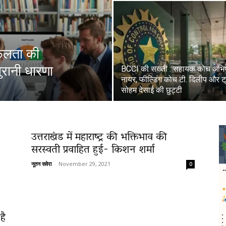
सफलता की
पुरानी धारणा
BCCI की सख्ती : सहायक कोच अभि
नायर, फील्डिंग कोच टी. दिलीप और ट्
सोहम देसाई की छुट्टी
उत्तराखंड में महाराष्ट्र की भक्तिभाव की
सरस्वती प्रवाहित हुई- किशन शर्मा
नूतन सवेरा
-
November 29, 2021
0
है