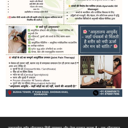
नूतनसवेरा.कॉम ऑनलाइन हिंदी समाचार और लेख प्रदान करता है। एक ऑनलाइन