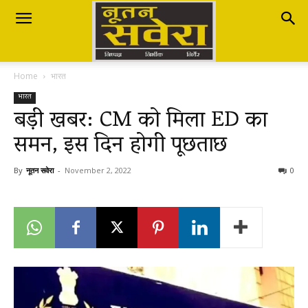
Nutan
Home
भारत
Savera
भारत
बड़ी खबर: CM को मिला ED का
समन, इस दिन होगी पूछताछ
नूतन
By
नूतन सवेरा
-
November 2, 2022
0
सवेरा
|
Breaking