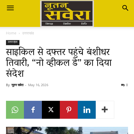
Nutan
Home
उत्तराखंड
Savera
उत्तराखंड
साइकिल से दफ्तर पहुंचे बंशीधर
तिवारी, “नो व्हीकल डे” का दिया
नूतन
संदेश
सवेरा
By
नूतन सवेरा
-
May 16, 2026
0
|
Breaking