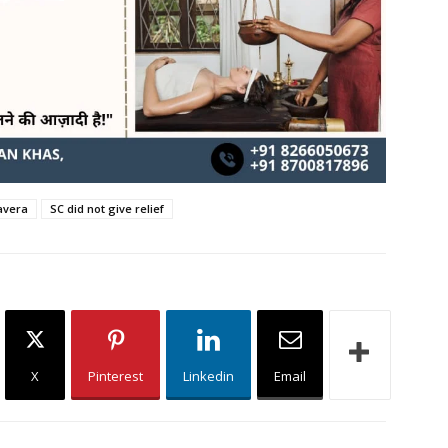
avera
SC did not give relief
X
Pinterest
Linkedin
Email