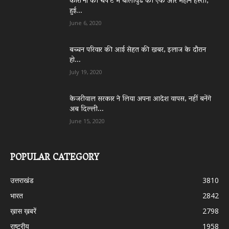
कोरो’ना की चपे’ट में बॉलीवुड की एक और महान हस्ती,
हुई...
June 6, 2020
बच्चन परिवार की आई सेहत की खबर, इलाज के दौरान
हो...
July 19, 2020
केजरीवाल सरकार ने लिया अपना आदेश वापस, नहीं बनेंगे
अब दिल्ली...
June 15, 2020
POPULAR CATEGORY
उत्तराखंड
3810
भारत
2842
ख़ास ख़बरें
2798
राष्ट्रीय
1958