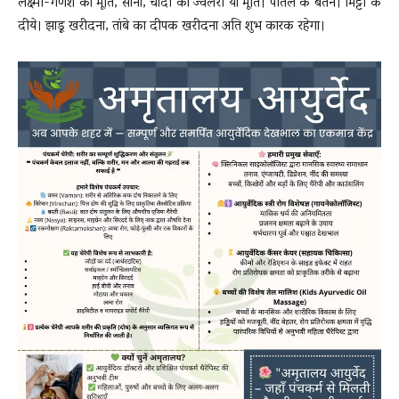
लक्ष्मी-गणेश की मूर्ति, सोना, चांदी की ज्वेलरी या मूर्ति। पीतल के बर्तन। मिट्टी के
दीये। झाड़ू खरीदना, तांबे का दीपक खरीदना अति शुभ कारक रहेगा।