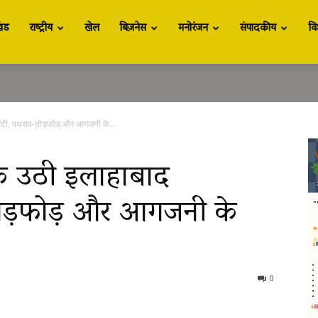
खंड
राष्ट्रीय
खेल
बिज़नेस
मनोरंजन
संपादकीय
वि
सिटी, पथराव-तोड़फोड़ और आगजनी के...
क उठी इलाहाबाद
-तोड़फोड़ और आगजनी के
0