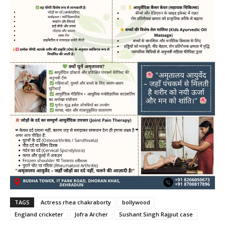
TAGS
Actress rhea chakraborty
bollywood
England cricketer
Jofra Archer
Sushant Singh Rajput case