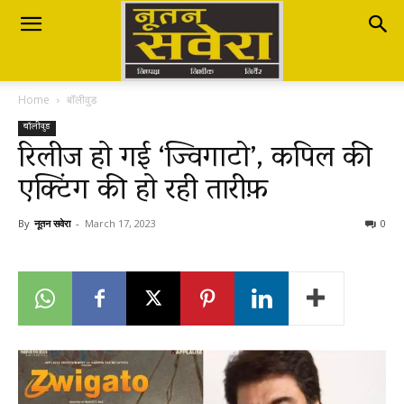
Nutan
Home
बॉलीवुड
Savera
बॉलीवुड
रिलीज हो गई ‘ज्विगाटो’, कपिल की
एक्टिंग की हो रही तारीफ़
नूतन
By
नूतन सवेरा
-
March 17, 2023
0
सवेरा
|
Breaking