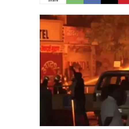
Share
News
LIVE