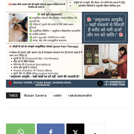
TAGS
Nutan Savera
rakhi
rakshabandhn