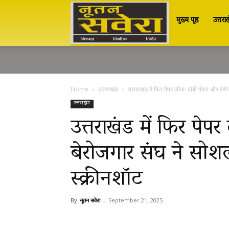
मुख्य पृष्ठ
उत्तरा
Nutan
Savera
Home
उत्तराखंड
उत्तराखंड में फिर पेपर लीक: बॉबी पंवार और बेर
नूतन
उत्तराखंड
उत्तराखंड में फिर पे
बेरोजगार संघ ने सोश
सवेरा
स्क्रीनशॉट
|
By
नूतन सवेरा
-
September 21, 2025
Breaking