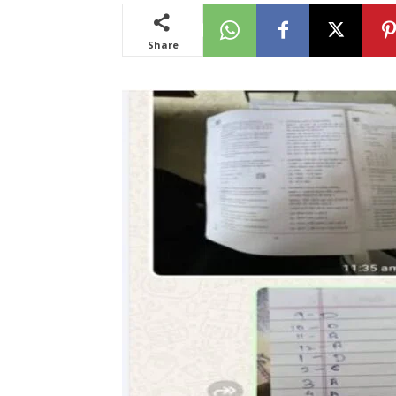
Share
News
LIVE