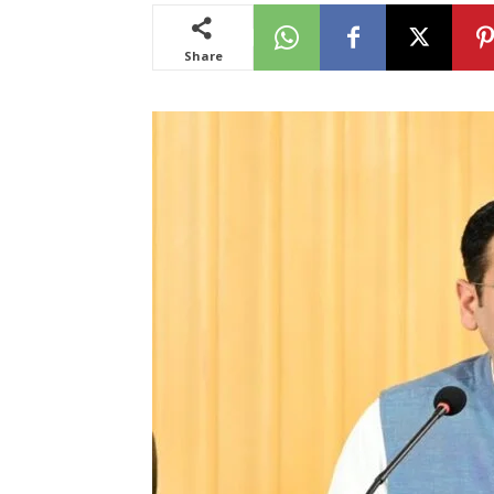
Share
News
LIVE