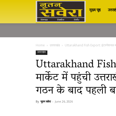
मुख्य पृष्ठ
उत्तरा
Nutan
Savera
Home
उत्तराखंड
Uttarakhand Fish Export: इंटरनेशनल मार्केट 
नूतन
उत्तराखंड
Uttarakhand Fish
मार्केट में पहुंची उत्
सवेरा
गठन के बाद पहली बार
|
By
नूतन सवेरा
-
June 26, 2026
Breaking