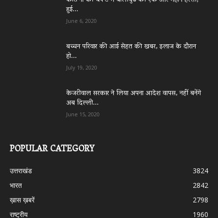
कोरो’ना की चपे’ट में बॉलीवुड की एक और महान हस्ती,
हुई...
June 6, 2020
बच्चन परिवार की आई सेहत की खबर, इलाज के दौरान
हो...
July 19, 2020
केजरीवाल सरकार ने लिया अपना आदेश वापस, नहीं बनेंगे
अब दिल्ली...
June 15, 2020
POPULAR CATEGORY
उत्तराखंड
3824
भारत
2842
ख़ास ख़बरें
2798
राष्ट्रीय
1960