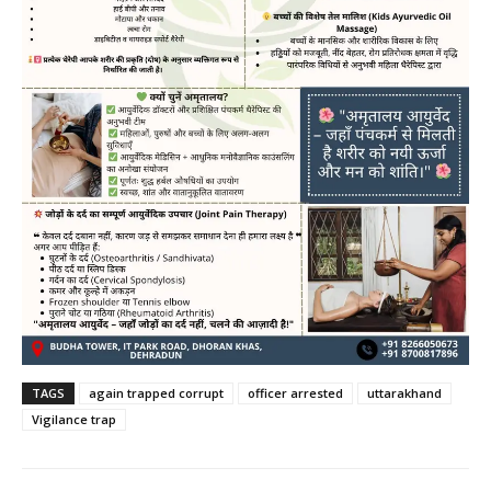
TAGS
again trapped corrupt
officer arrested
uttarakhand
Vigilance trap