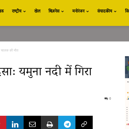
खंड
राष्ट्रीय
खेल
बिज़नेस
मनोरंजन
संपादकीय
वि
ंपर, चालक की मौत
दसा: यमुना नदी में गिरा
0