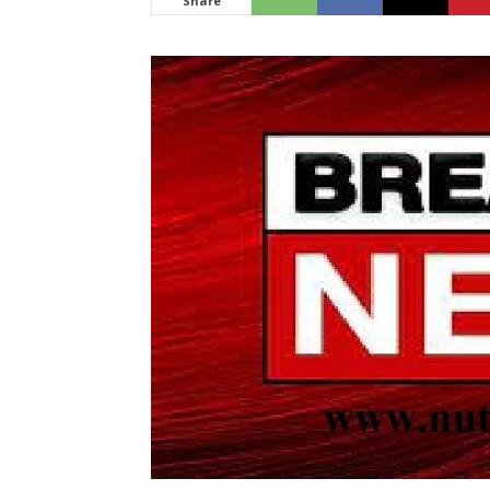
Share
News
LIVE