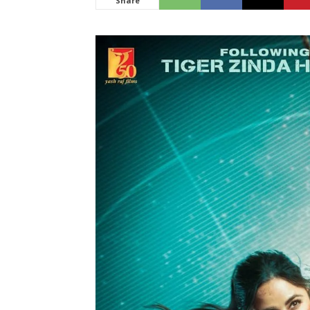
Share
News
LIVE