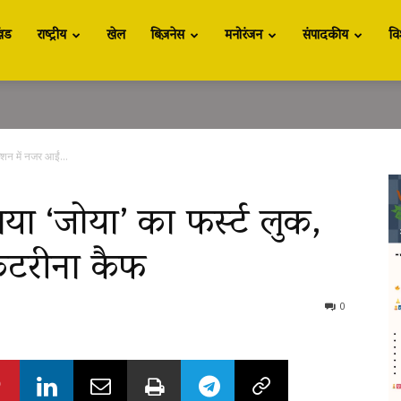
खंड
राष्ट्रीय
खेल
बिज़नेस
मनोरंजन
संपादकीय
वि
्शन में नजर आईं...
या ‘जोया’ का फर्स्ट लुक,
कटरीना कैफ
0