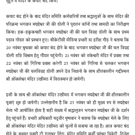
मुहूर्त में मंदिर के कपाट बंद किये।
कपाट बंद होने के बाद मंदिर समिति कर्मचारियों तथा श्रद्धालुओं के साथ मंदिर की
परिक्रमा भगवान मद्महेश्वर जी की डोली ने पुरातन वर्तनों तथा सामग्री का निरीक्षण
किया। हक-हकूकधारी भगवान मद्महेश्वर जी की चल विग्रह डोली के साथ प्रथम
पड़ाव गोंडार को प्रस्थान हुए। बीकेटीसी मीडिया प्रभारी डा हरीश गौड़ ने बताया कि
20 नवंबर बुधवार को कपाट बंद होने के बाद भगवान मद्महेश्वर जी की चल विग्रह
डोली रात्रि विश्राम हेतु गौंडार पहुंचेगी। 21 नवंबर को राकेश्वरी मंदिर में प्रवास तथा
22 नवंबर को गिरिया प्रवास करेगी 23 नवंबर को गिरिया से चलकर भगवान
मद्महेश्वर जी की चलविग्रह डोली अपने देव निशानो के साथ शीतकालीन गद्दीस्थल
श्री ओंकारेश्वर मंदिर उखीमठ में विराजमान हो जायेगी।
इसी के साथ श्री ओंकारेश्वर मंदिर उखीमठ में भगवान मद्महेश्वर जी की शीतकालीन
पूजाएं शुरू हो जायेगी। उल्लेखनीय है कि 23 नवंबर को ही मुख्य रूप से मद्महेश्वर
मेला भी आयोजित होता है बड़ी संख्या में श्रद्धालुजन भगवान मद्महेश्वर जी के दर्शन
हेतु पहुंचते हैं। प्रभारी अधिकारी यदुवीर पुष्पवान ने बताया कि मद्महेश्वर मेले के लिए
श्री ओंकारेश्वर मंदिर मंदिर उखीमठ को फूलों से सजाया जा रहा है। आज कपाट बंद
होने के अवसर पुजारी टी गंगाधर लिंग, मंदिर समिति कर्मी पारेश्वर त्रिवेदी ,दिनेश