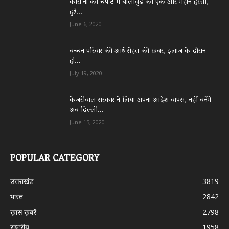
कोरो’ना की चपे’ट में बॉलीवुड की एक और महान हस्ती,
हुई...
June 6, 2020
बच्चन परिवार की आई सेहत की खबर, इलाज के दौरान
हो...
July 19, 2020
केजरीवाल सरकार ने लिया अपना आदेश वापस, नहीं बनेंगे
अब दिल्ली...
June 15, 2020
POPULAR CATEGORY
उत्तराखंड
3819
भारत
2842
ख़ास ख़बरें
2798
राष्ट्रीय
1958