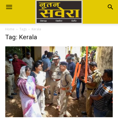
Nutan
Home
Tags
Kerala
Savera
Tag: Kerala
नूतन
सवेरा
|
Breaking