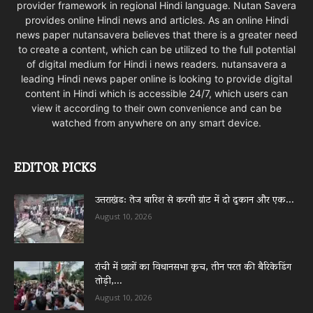
provider framework in regional Hindi language. Nutan Savera
provides online Hindi news and articles. As an online Hindi
news paper nutansavera believes that there is a greater need
to create a content, which can be utilized to the full potential
of digital medium for Hindi i news readers. nutansavera a
leading Hindi news paper online is looking to provide digital
content in Hindi which is accessible 24/7, which users can
view it according to their own convenience and can be
watched from anywhere on any smart device.
EDITOR PICKS
उत्तराखंड: तेज बारिश से करगी ग्रांट में दो दुकान और एक...
August 10, 2026
रांची में छात्रों का विधानसभा कूच, तीन परत की बैरिकेडिंग
तोड़ी,...
August 10, 2026