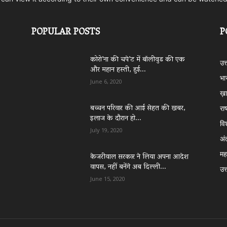
POPULAR POSTS
P
कोरो’ना की चपे’ट में बॉलीवुड की एक
उत
और महान हस्ती, हुई...
भा
June 6, 2020
ख़ा
बच्चन परिवार की आई सेहत की खबर,
राष
इलाज के दौरान हो...
वि
July 19, 2020
अं
महा
केजरीवाल सरकार ने लिया अपना आदेश
वापस, नहीं बनेंगे अब दिल्ली...
उत्
June 15, 2020