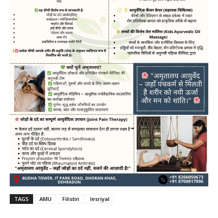
TAGS
AMU
Filistin
Iesriyal