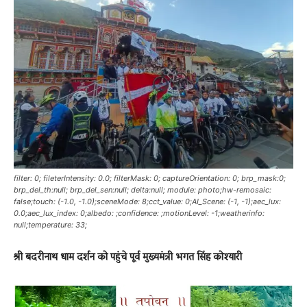
News
LIVE
filter: 0; fileterIntensity: 0.0; filterMask: 0; captureOrientation: 0; brp_mask:0;
brp_del_th:null; brp_del_sen:null; delta:null; module: photo;hw-remosaic:
false;touch: (-1.0, -1.0);sceneMode: 8;cct_value: 0;AI_Scene: (-1, -1);aec_lux:
0.0;aec_lux_index: 0;albedo: ;confidence: ;motionLevel: -1;weatherinfo:
null;temperature: 33;
श्री बदरीनाथ धाम दर्शन को पहुंचे पूर्व मुख्यमंत्री भगत सिंह कोश्यारी