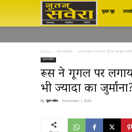
मुख्य पृष्ठ
उत्तरा
Nutan
Savera
Home
अंतरराष्ट्रीय
रूस ने गूगल पर लगाया दुनिया की कुल संपत्ति
नूतन
अंतरराष्ट्रीय
रूस ने गूगल पर लगाया
भी ज्यादा का जुर्माना
सवेरा
By
नूतन सवेरा
-
November 1, 2024
|
Breaking