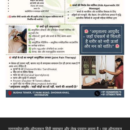
नूतनसवेरा.कॉम ऑनलाइन हिंदी समाचार और लेख प्रदान करता है। एक ऑनलाइन