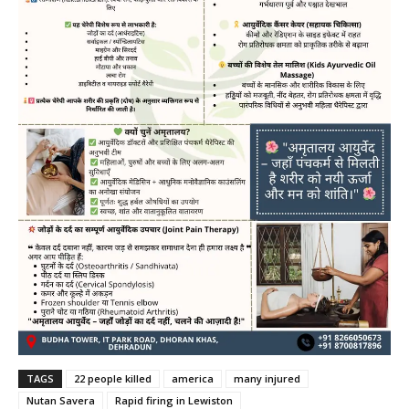
TAGS
22 people killed
america
many injured
Nutan Savera
Rapid firing in Lewiston