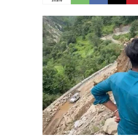
Share
News
LIVE