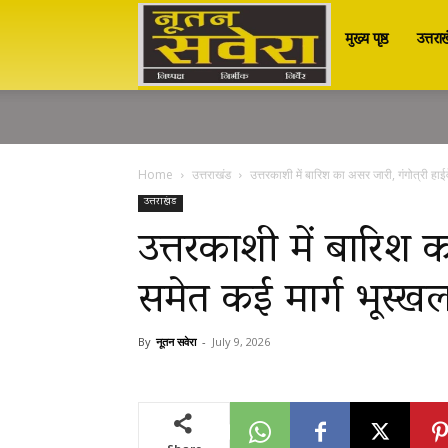
मुख्य पृष्ठ
उत्तरा
Nutan
Savera
Home
उत्तराखंड
उत्तरकाशी में बारिश का असर जारी, गंगोत्री हाई
नूतन
उत्तराखंड
उत्तरकाशी में बारिश क
समेत कई मार्ग भूस्ख
सवेरा
By
नूतन सवेरा
-
July 9, 2026
|
Breaking