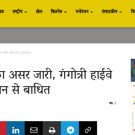
खंड
राष्ट्रीय
खेल
बिज़नेस
मनोरंजन
संपादकीय
वि
वे समेत कई मार्ग भूस्खलन...
ा असर जारी, गंगोत्री हाईवे
लन से बाधित
0