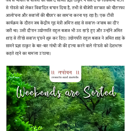
जब से भोपाल से बीजेपी की सांस’द साध्वी प्रज्ञा ठाकुर ने संस’द के लोकसभा पटल
से गोडसे को लेकर विवा’दित ब’यान दिया है, तभी से बीजेपी सर’कार को चौत’रफा
आलो’चना और सवा’लों की बौछा’र का साम’ना करना पड़ रहा है। एक टीवी
News
कार्यक्रम के दौरान जब केंद्रीय गृह मंत्री अमि’त शाह से सवा’ल-ज’वाब का दौ’र
जारी था। उसी दौ’रान उद्योगपति राहुल बजाज भी उठ ख’ड़े हुए और उन्होंने अमित
शा’ह से ती’खे सवा’ल पू’छने शुरू कर दिए। उद्योगपति राहुल बजाज ने अमित शाह के
LIVE
सामने प्रज्ञा ठाकुर के बार-बार गांधी जी की ह’त्या करने वाले गो’डसे को देशभ’क्त
कहते रहने का माम’ला उ’ठाया।