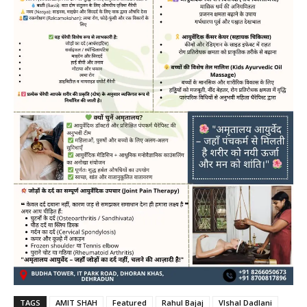
TAGS
AMIT SHAH
Featured
Rahul Bajaj
VIshal Dadlani