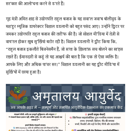
सर’कार की आलो’चना करने से ड’रते हैं।
गृह मंत्री अमित शाह से उद्योगपति राहुल बजाज के यह सवा’ल जवा’ब बॉलीवुड के
मश’हूर म्यूजिक डायरेक्टर विशाल डडलानी को बहुत पसंद आए। उन्होंने ट्विटर पर
जमकर उद्योगपति राहुल बजाज की तारी’फ की है। जो सोशल मी’डिया में तेज़ी से
वाय’रल होकर खूब सु’र्खियां बटोर रही है। विशाल डडलानी ने ट्वीट किया कि,
“राहुल बजाज इकलौते बिजनेसमैन हैं, जो स’त्ता के ख़िला’फ़ सच बोलने का सा’हस
रखते हैं। ईमानदारी से कहूं तो यह आश्चर्य की बात है कि एक तो ऐसा व्यक्ति है।
आपके लिए और अधिक पा’वर सर।” विशाल डडलानी का यह ट्वीट मीडि’या में
सुर्खि’यों में छाया हुआ है।