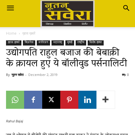
Nutan
Home
ख़ास ख़बरें
Savera
ख़ास ख़बरें
बिज़नेस
मनोरंजन
महाराष्ट्र
मुंबई
राष्ट्रीय
विशेष खबर
उद्योगपति राहुल बजाज की बेबाक़ी
के क़ायल हुए ये बॉलीवुड पर्सनालिटी
नूतन
By
नूतन सवेरा
-
December 2, 2019
0
सवेरा
|
Rahul Bajaj
Breaking