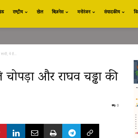
खंड
राष्ट्रीय
खेल
बिज़नेस
मनोरंजन
संपादकीय
वि
ादी, ये है...
 चोपड़ा और राघव चड्ढा की
0