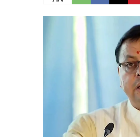
Share
News
LIVE