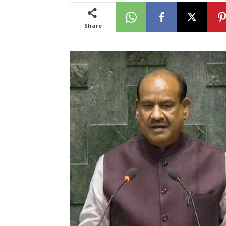
Share
News
LIVE