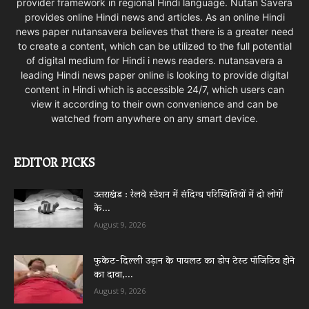
provider framework in regional Hindi language. Nutan Savera
provides online Hindi news and articles. As an online Hindi
news paper nutansavera believes that there is a greater need
to create a content, which can be utilized to the full potential
of digital medium for Hindi i news readers. nutansavera a
leading Hindi news paper online is looking to provide digital
content in Hindi which is accessible 24/7, which users can
view it according to their own convenience and can be
watched from anywhere on any smart device.
EDITOR PICKS
उत्तराखंड : रेलवे स्टेशन में संदिग्ध परिस्थितियों में दो लोगों
के...
August 9, 2026
फुकेट-दिल्ली उड़ान के पायलट का डोप टेस्ट पॉजिटिव होने
का दावा,...
August 9, 2026