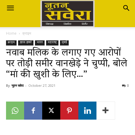
Nutan
Home
क्राइम
Savera
क्राइम
ख़ास ख़बरें
भारत
महाराष्ट्र
मुंबई
नवाब मलिक के लगाए गए आरोपों
पर तोड़ी समीर वानखेड़े ने चुप्पी, बोले
नूतन
“मां की खुशी के लिए…”
सवेरा
By
नूतन सवेरा
-
October 27, 2021
0
|
Breaking