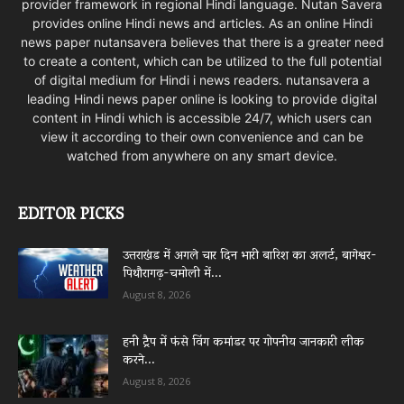
provider framework in regional Hindi language. Nutan Savera
provides online Hindi news and articles. As an online Hindi
news paper nutansavera believes that there is a greater need
to create a content, which can be utilized to the full potential
of digital medium for Hindi i news readers. nutansavera a
leading Hindi news paper online is looking to provide digital
content in Hindi which is accessible 24/7, which users can
view it according to their own convenience and can be
watched from anywhere on any smart device.
EDITOR PICKS
उत्तराखंड में अगले चार दिन भारी बारिश का अलर्ट, बागेश्वर-
पिथौरागढ़-चमोली में...
August 8, 2026
हनी ट्रैप में फंसे विंग कमांडर पर गोपनीय जानकारी लीक
करने...
August 8, 2026