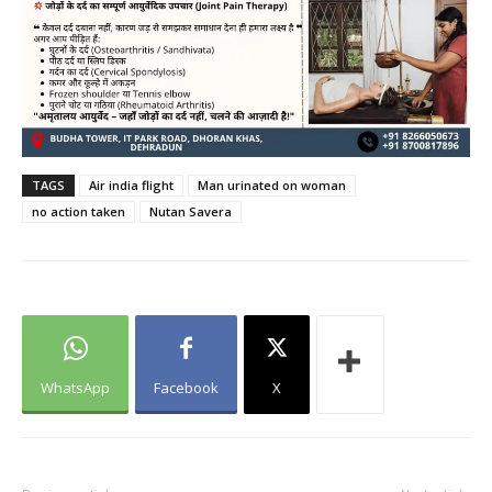
TAGS
Air india flight
Man urinated on woman
no action taken
Nutan Savera
WhatsApp
Facebook
X