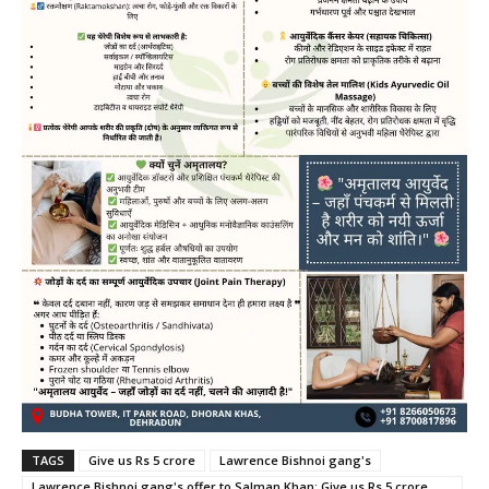
TAGS
Give us Rs 5 crore
Lawrence Bishnoi gang's
Lawrence Bishnoi gang's offer to Salman Khan: Give us Rs 5 crore