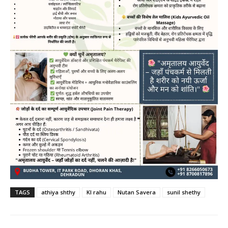
TAGS
athiya shthy
Kl rahu
Nutan Savera
sunil shethy