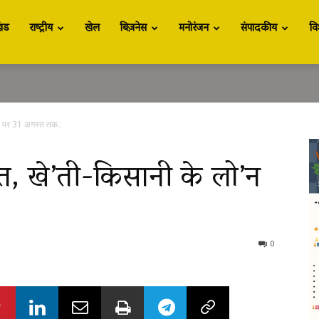
खंड
राष्ट्रीय
खेल
बिज़नेस
मनोरंजन
संपादकीय
वि
’न पर 31 अगस्त तक..
त, खे’ती-किसानी के लो’न
0