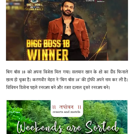
News
LIVE
बिग बॉस 18 को अपना विजेता मिल गया। सलमान खान के शो का ग्रैंड फिनाले
खत्म हो चुका है। करणवीर मेहरा ने ‘बिग बॉस 18’ की ट्रॉफी अपने नाम कर ली है।
विवियन डिसेना पहले रनरअप बने और रजत दलाल दूसरे रनरअप बने।